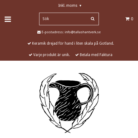
Inkl. moms
▾
0
E-postadress:
info@tallashantverk.se
Keramik drejad för hand i liten skala på Gotland.
Varje produkt är unik.
Betala med Faktura