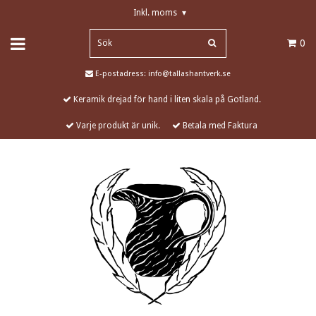
Inkl. moms
▾
0
E-postadress:
info@tallashantverk.se
Keramik drejad för hand i liten skala på Gotland.
Varje produkt är unik.
Betala med Faktura