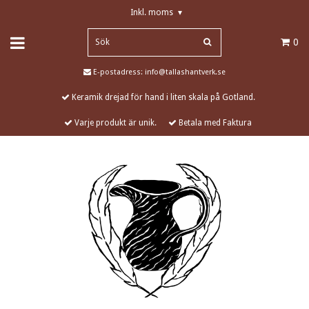
Inkl. moms
▾
0
E-postadress:
info@tallashantverk.se
Keramik drejad för hand i liten skala på Gotland.
Varje produkt är unik.
Betala med Faktura