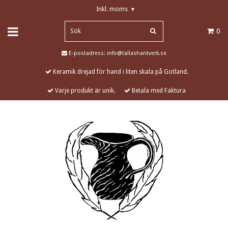
Inkl. moms
▾
0
E-postadress:
info@tallashantverk.se
Keramik drejad för hand i liten skala på Gotland.
Varje produkt är unik.
Betala med Faktura