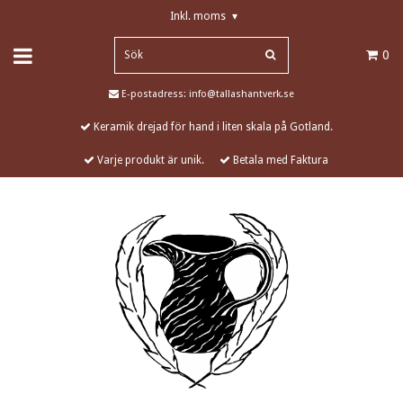
Inkl. moms
▾
0
E-postadress:
info@tallashantverk.se
Keramik drejad för hand i liten skala på Gotland.
Varje produkt är unik.
Betala med Faktura