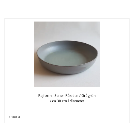
Pajform i Serien Råsiden / Grågrön
/ ca 30 cm i diameter
1 200 kr