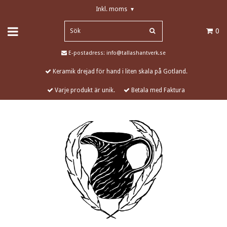
Inkl. moms
▾
0
E-postadress:
info@tallashantverk.se
Keramik drejad för hand i liten skala på Gotland.
Varje produkt är unik.
Betala med Faktura