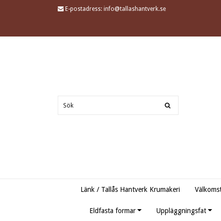
E-postadress:
info@tallashantverk.se
Länk / Tallås Hantverk Krumakeri
Välkomst
Eldfasta formar
Uppläggningsfat