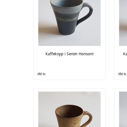
Kaffekopp i Serien Horisont
Ka
380 kr
380 kr