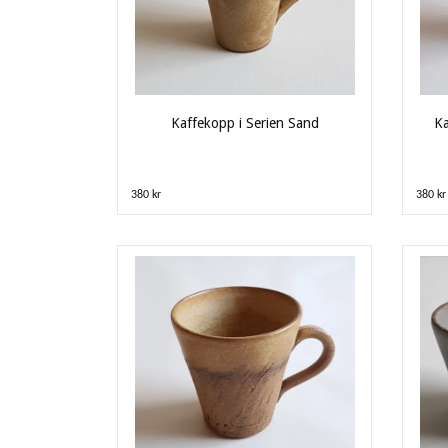
Kaffekopp i Serien Sand
Ka
380 kr
380 kr