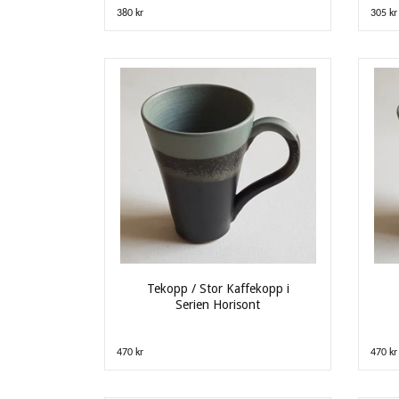
380 kr
305 kr
Tekopp / Stor Kaffekopp i
Serien Horisont
470 kr
470 kr