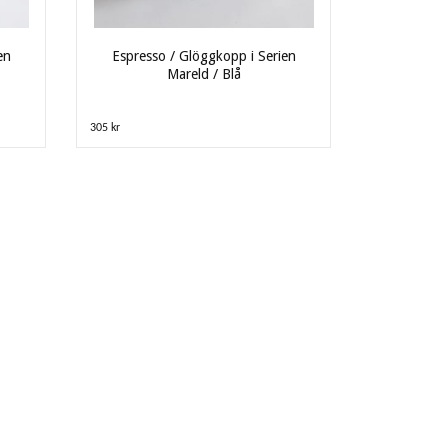
en
Espresso / Glöggkopp i Serien
Mareld / Blå
305 kr