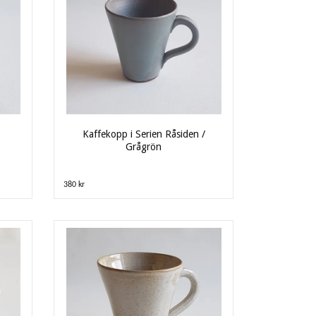
Kaffekopp i Serien Råsiden /
Grågrön
380 kr