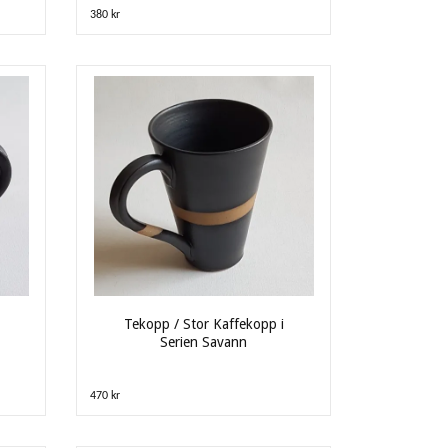
380 kr
Tekopp / Stor Kaffekopp i
Serien Savann
470 kr