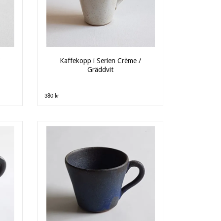
Kaffekopp i Serien Crème /
Gräddvit
380 kr