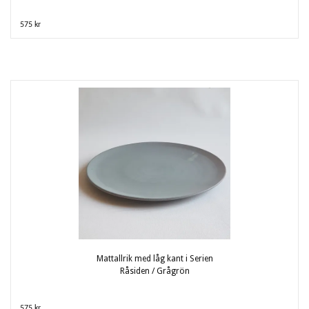
575 kr
Mattallrik med låg kant i Serien
Råsiden / Grågrön
575 kr