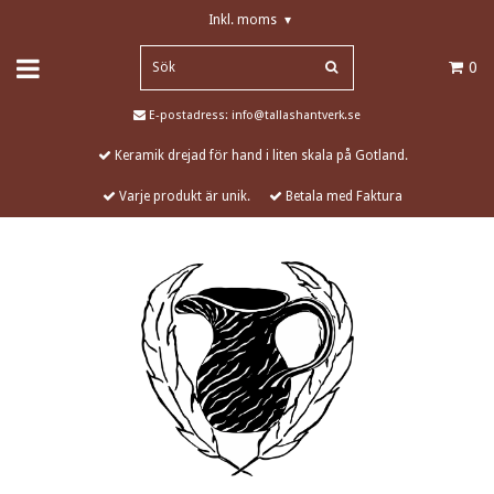
Inkl. moms
▾
0
E-postadress:
info@tallashantverk.se
Keramik drejad för hand i liten skala på Gotland.
Varje produkt är unik.
Betala med Faktura