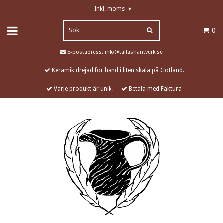
Inkl. moms
▾
0
E-postadress:
info@tallashantverk.se
Keramik drejad för hand i liten skala på Gotland.
Varje produkt är unik.
Betala med Faktura