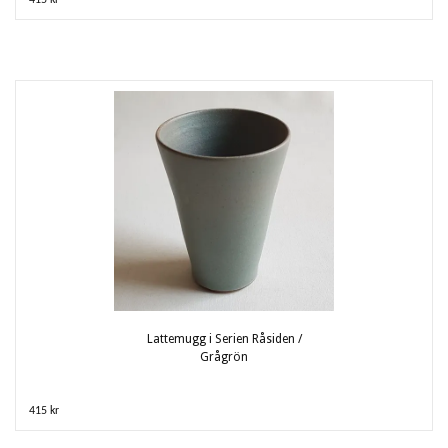
415 kr
Lattemugg i Serien Råsiden /
Grågrön
415 kr