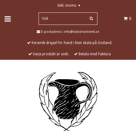
Inkl. moms
▾
0
E-postadress:
info@tallashantverk.se
Keramik drejad för hand i liten skala på Gotland.
Varje produkt är unik.
Betala med Faktura