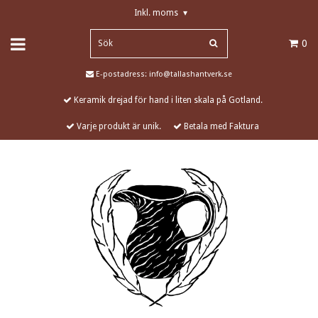
Inkl. moms
▾
0
E-postadress:
info@tallashantverk.se
Keramik drejad för hand i liten skala på Gotland.
Varje produkt är unik.
Betala med Faktura