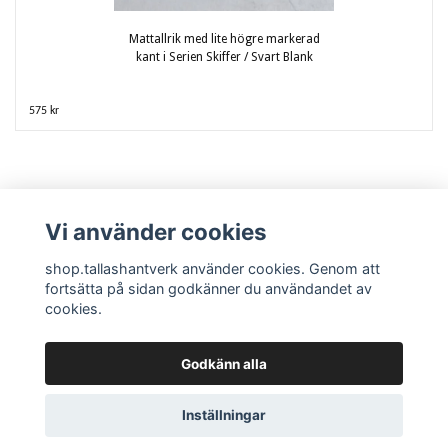
Mattallrik med lite högre markerad
kant i Serien Skiffer / Svart Blank
575 kr
Vi använder cookies
shop.tallashantverk använder cookies. Genom att
fortsätta på sidan godkänner du användandet av
cookies.
Kontakta oss / Kundtjänst
Köpvillkor
Krukmakeriet och tillverkningen
Tallås Hantverk Krukmakeri
Godkänn alla
Inställningar
© Copyright 2026 Tallås Hantverk Krukmakeri