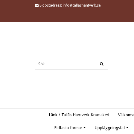
E-postadress:
info@tallashantverk.se
Länk / Tallås Hantverk Krumakeri
Välkomst
Eldfasta formar
Uppläggningsfat