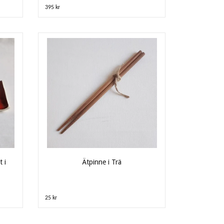
395 kr
t i
Ätpinne i Trä
25 kr