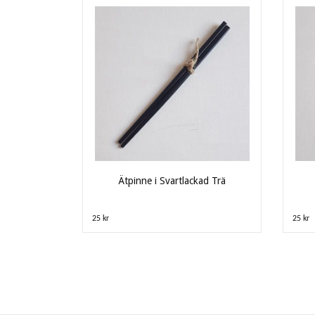
Ätpinne i Svartlackad Trä
25 kr
25 kr