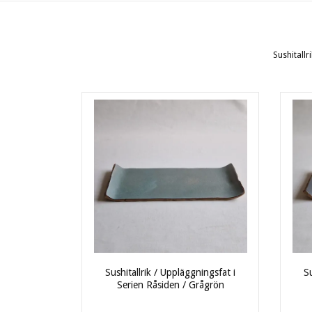
Sushitallr
Sushitallrik / Uppläggningsfat i
Su
Serien Råsiden / Grågrön