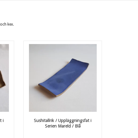
t och kex.
t i
Sushitallrik / Uppläggningsfat i
Serien Mareld / Blå