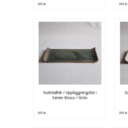
395 kr
395 kr
Sushitallrik / Uppläggningsfat i
Su
Serien Bosco / Grön
395 kr
395 kr