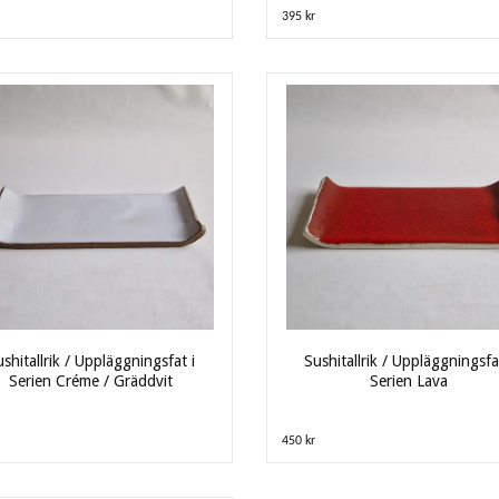
395 kr
shitallrik / Uppläggningsfat i
Sushitallrik / Uppläggningsfa
Serien Créme / Gräddvit
Serien Lava
450 kr