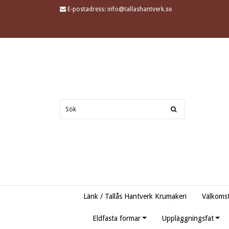
E-postadress:
info@tallashantverk.se
Länk / Tallås Hantverk Krumakeri
Välkomst
Eldfasta formar
Uppläggningsfat