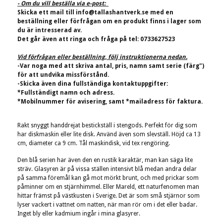
- Om du vill beställa via e-post:
Skicka ett mail till
info@tallashantverk.se
med en
beställning eller förfrågan om en produkt finns i lager som
du är intresserad av.
Det går även att ringa och fråga på tel: 0733627523
Vid förfrågan eller beställning, följ instruktionerna nedan.
-Var noga med att skriva antal, pris, namn samt serie (färg")
för att undvika missförstånd.
-Skicka även dina fullständiga kontaktuppgifter:
*Fullständigt namn och adress.
*Mobilnummer för avisering, samt *mailadress för faktura.
Rakt snyggt handdrejat bestickställ i stengods. Perfekt för dig som
har diskmaskin eller lite disk. Använd även som slevställ.
Höjd ca 13
cm, diameter ca 9 cm.
Tål maskindisk, vid tex rengöring.
Den blå serien har även den en rustik karaktär, man kan säga lite
sträv. Glasyren är på vissa ställen intensivt blå medan andra delar
på samma föremål kan gå mot mörkt brunt, och med prickar som
påminner om en stjärnhimmel. Eller Mareld, ett naturfenomen man
hittar främst på västkusten i Sverige. Det är som små stjärnor som
lyser vackert i vattnet om natten, när man rör om i det eller badar.
Inget bly eller kadmium ingår i mina glasyrer.