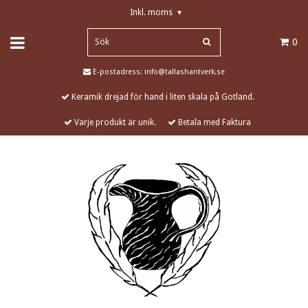
Inkl. moms
▾
0
E-postadress:
info@tallashantverk.se
Keramik drejad för hand i liten skala på Gotland.
Varje produkt är unik.
Betala med Faktura