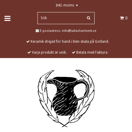
Inkl. moms
▾
0
E-postadress:
info@tallashantverk.se
Keramik drejad för hand i liten skala på Gotland.
Varje produkt är unik.
Betala med Faktura