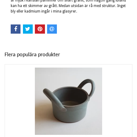
är mjuk i känslan påminner om svart granit, som någon gång ibland
kan ha ett skimmer av grått. Medan utsidan är rå med struktur. Inget
bly eller kadmium ingår i mina glasyrer.
Flera populära produkter