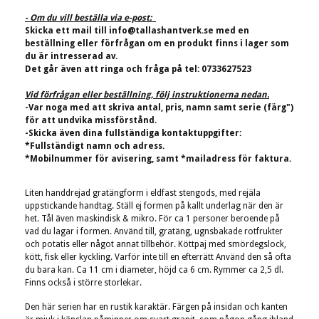
- Om du vill beställa via e-post:
Skicka ett mail till
info@tallashantverk.se
med en
beställning eller förfrågan om en produkt finns i lager som
du är intresserad av.
Det går även att ringa och fråga på tel: 0733627523
Vid förfrågan eller beställning, följ instruktionerna nedan.
-Var noga med att skriva antal, pris, namn samt serie (färg")
för att undvika missförstånd.
-Skicka även dina fullständiga kontaktuppgifter:
*Fullständigt namn och adress.
*Mobilnummer för avisering, samt *mailadress för faktura.
Liten handdrejad gratängform i eldfast stengods, med rejäla
uppstickande handtag. Ställ ej formen på kallt underlag när den är
het. Tål även maskindisk & mikro. För ca 1 personer beroende på
vad du lagar i formen. Använd till, gratäng, ugnsbakade rotfrukter
och potatis eller något annat tillbehör. Köttpaj med smördegslock,
kött, fisk eller kyckling. Varför inte till en efterrätt Använd den så ofta
du bara kan. Ca 11 cm i diameter, höjd ca 6 cm. Rymmer ca 2,5 dl.
Finns också i större storlekar.
Den här serien har en rustik karaktär. Färgen på insidan och kanten