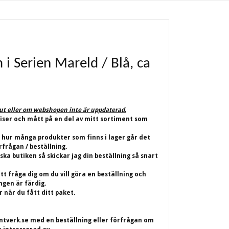
 i Serien Mareld / Blå, ca
lut eller om webshopen inte är uppdaterad.
riser och mått på en del av mitt sortiment som
 hur många produkter som finns i lager går det
rfrågan / beställning.
iska butiken så skickar jag din beställning så snart
t fråga dig om du vill göra en beställning och
ingen är färdig.
 när du fått ditt paket.
ntverk.se
med en beställning eller förfrågan om