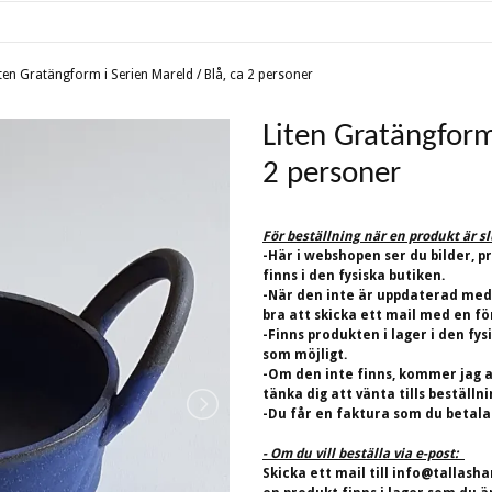
iten Gratängform i Serien Mareld / Blå, ca 2 personer
Liten Gratängform
2 personer
För beställning när en produkt är s
-Här i webshopen ser du bilder, p
finns i den fysiska butiken.
-När den inte är uppdaterad med
bra att skicka ett mail med en fö
-Finns produkten i lager i den fys
som möjligt.
-Om den inte finns, kommer jag at
tänka dig att vänta tills beställn
-Du får en faktura som du betalar
- Om du vill beställa via e-post:
Skicka ett mail till
info@tallasha