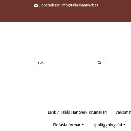
E-postadress:
info@tallashantverk.se
Länk / Tallås Hantverk Krumakeri
Välkomst
Eldfasta formar
Uppläggningsfat