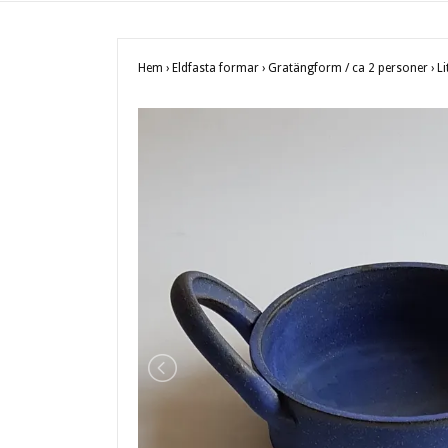
Hem
›
Eldfasta formar
›
Gratängform / ca 2 personer
›
L