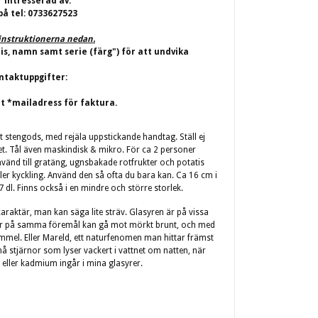
r intresserad av.
på tel: 0733627523
j instruktionerna nedan.
ris, namn samt serie (färg") för att undvika
ntaktuppgifter:
t *mailadress för faktura.
t stengods, med rejäla uppstickande handtag. Ställ ej
et. Tål även maskindisk & mikro. För ca 2 personer
vänd till gratäng, ugnsbakade rotfrukter och potatis
ler kyckling.
Använd den så ofta du bara kan. Ca 16 cm i
7 dl. Finns också i en mindre och större storlek.
karaktär, man kan säga lite sträv. Glasyren är på vissa
elar på samma föremål kan gå mot mörkt brunt, och med
mel. Eller Mareld, ett naturfenomen man hittar främst
å stjärnor som lyser vackert i vattnet om natten, när
y eller kadmium ingår i mina glasyrer.