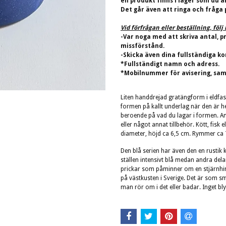
en produkt finns i lager som du ä
Det går även att ringa och fråga 
Vid förfrågan eller beställning, föl
-Var noga med att skriva antal, p
missförstånd.
-Skicka även dina fullständiga ko
*Fullständigt namn och adress.
*Mobilnummer för avisering, sam
Liten handdrejad gratängform i eldfas
formen på kallt underlag när den är h
beroende på vad du lagar i formen.
An
eller något annat tillbehör. Kött, fisk el
diameter, höjd ca 6,5 cm
. Rymmer ca
Den blå serien har även den en rustik 
ställen intensivt blå medan andra d
prickar som påminner om en stjärnhim
på västkusten i Sverige. Det är som sm
man rör om i det eller badar. Inget bl