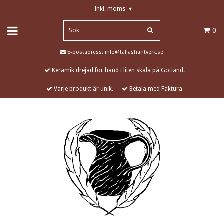
Inkl. moms
▾
0
E-postadress:
info@tallashantverk.se
Keramik drejad för hand i liten skala på Gotland.
Varje produkt är unik.
Betala med Faktura