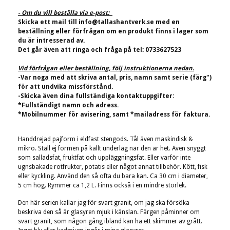
- Om du vill beställa via e-post:
Skicka ett mail till
info@tallashantverk.se
med en
beställning eller förfrågan om en produkt finns i lager som
du är intresserad av.
Det går även att ringa och fråga på tel: 0733627523
Vid förfrågan eller beställning, följ instruktionerna nedan.
-Var noga med att skriva antal, pris, namn samt serie (färg")
för att undvika missförstånd.
-Skicka även dina fullständiga kontaktuppgifter:
*Fullständigt namn och adress.
*Mobilnummer för avisering, samt *mailadress för faktura.
Handdrejad
pajform i eldfast stengods. Tål även maskindisk &
mikro. Ställ ej formen på kallt underlag när den är het. Även snyggt
som salladsfat, fruktfat och uppläggningsfat.
Eller varför inte
ugnsbakade rotfrukter, potatis eller något annat tillbehör. Kött, fisk
eller kyckling.
Använd den så ofta du bara kan. Ca 30 cm i diameter,
5 cm hög. Rymmer ca 1,2 L. Finns också i en mindre storlek.
Den här serien kallar jag för svart granit, om jag ska försöka
beskriva den så är glasyren mjuk i känslan. Färgen påminner om
svart granit, som någon gång ibland kan ha ett skimmer av grått.