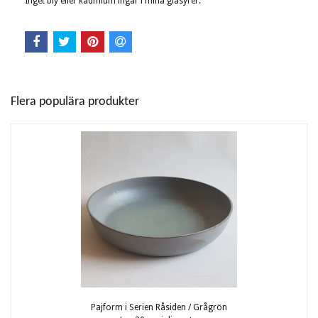
Inget bly eller kadmium ingår i mina glasyrer.
Flera populära produkter
Pajform i Serien Råsiden / Grågrön