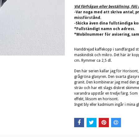
Vid förfrågan eller beställning, föl
-Var noga med att skriva antal, p
missförstånd.
-Skicka även dina fullständiga ko
*Fullständigt namn och adress.
*Mobilnummer för avisering, sam
Handdrejad kaffekopp i sandfärgad s
maskindisk och mikro. Det här är kop
cm. Rymmer ca 2,5 dl.
Den här serien kallar jag för Horisont
grågröna glasyren. Den svarta glasyre
granit. Den kombinerar jag med den g
sträv och har ett slags diskret skim
varandra uppstår en tredje färg. Som o
effekt, liksom en horisont.
Inget bly eller kadmium ingår i mina g