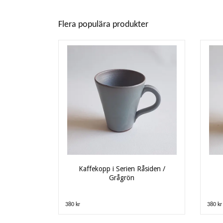
Flera populära produkter
Kaffekopp i Serien Råsiden /
Grågrön
380 kr
380 kr