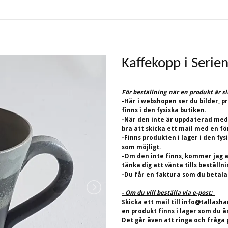
Kaffekopp i Serie
För beställning när en produkt är s
-Här i webshopen ser du bilder, p
finns i den fysiska butiken.
-När den inte är uppdaterad med
bra att skicka ett mail med en fö
-Finns produkten i lager i den fys
som möjligt.
-Om den inte finns, kommer jag at
tänka dig att vänta tills beställn
-Du får en faktura som du betalar
- Om du vill beställa via e-post:
Skicka ett mail till
info@tallasha
en produkt finns i lager som du ä
Det går även att ringa och fråga 