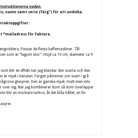
j instruktionerna nedan.
ris, namn samt serie (färg") för att undvika
ntaktuppgifter:
t *mailadress för faktura.
tengodslera.
Passar de flesta kaffemaskiner.
Tål
pen som är ”lagom stor”. Höjd ca 10 cm, diameter ca 9
, som blir en effekt när jag blandar den svarta och den
n är mjuk i känslan. Färgen påminner om svart / grå
rågröna glasyren. Den är ganska mjuk, matt men inte
mer över sig. När jag kombinerar dom så dom överlappar
m blir en mörkare turkos, åt det blåa hållet, en fin
lasyrer.