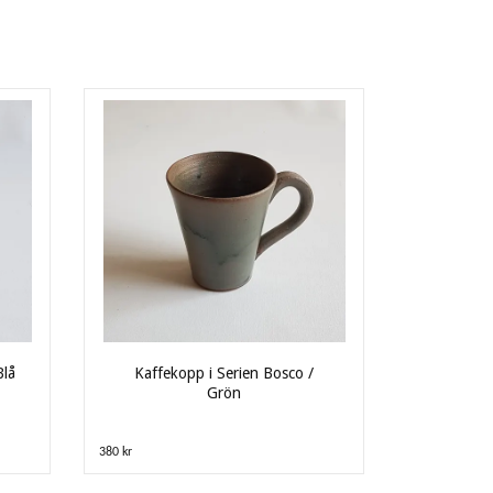
Blå
Kaffekopp i Serien Bosco /
Grön
380 kr