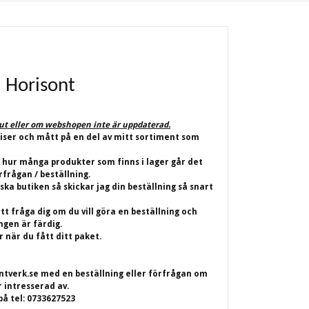
n Horisont
lut eller om webshopen inte är uppdaterad.
riser och mått på en del av mitt sortiment som
 hur många produkter som finns i lager går det
rfrågan / beställning.
iska butiken så skickar jag din beställning så snart
t fråga dig om du vill göra en beställning och
ingen är färdig.
 när du fått ditt paket.
ntverk.se
med en beställning eller förfrågan om
r intresserad av.
på tel: 0733627523