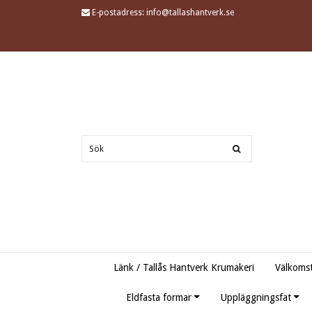
E-postadress:
info@tallashantverk.se
Länk / Tallås Hantverk Krumakeri
Välkomst
Eldfasta formar
Uppläggningsfat