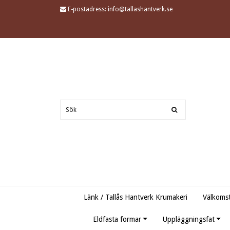
E-postadress:
info@tallashantverk.se
Länk / Tallås Hantverk Krumakeri
Välkomst
Eldfasta formar
Uppläggningsfat