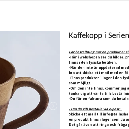
Kaffekopp i Serien
För beställning när en produkt är s
-Här i webshopen ser du bilder, p
finns i den fysiska butiken.
-När den inte är uppdaterad med
bra att skicka ett mail med en fö
-Finns produkten i lager i den fys
som möjligt.
-Om den inte finns, kommer jag at
tänka dig att vänta tills beställn
-Du får en faktura som du betalar
- Om du vill beställa via e-post:
Skicka ett mail till
info@tallasha
en produkt finns i lager som du ä
Det går även att ringa och fråga 