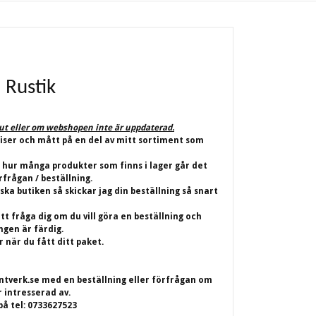
 Rustik
lut eller om webshopen inte är uppdaterad.
riser och mått på en del av mitt sortiment som
 hur många produkter som finns i lager går det
rfrågan / beställning.
iska butiken så skickar jag din beställning så snart
t fråga dig om du vill göra en beställning och
ingen är färdig.
 när du fått ditt paket.
ntverk.se
med en beställning eller förfrågan om
r intresserad av.
på tel: 0733627523