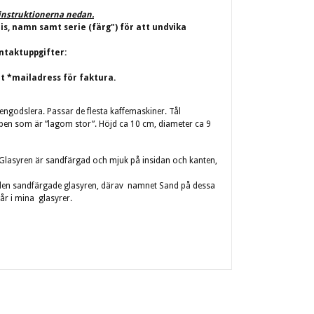
j instruktionerna nedan.
ris, namn samt serie (färg") för att undvika
ntaktuppgifter:
t *mailadress för faktura.
tengodslera.
Passar de flesta kaffemaskiner.
Tål
pen som är ”lagom stor”. Höjd ca 10 cm, diameter ca 9
. Glasyren är sandfärgad och mjuk på insidan och kanten,
 den sandfärgade glasyren, därav namnet Sand på dessa
år i mina glasyrer.