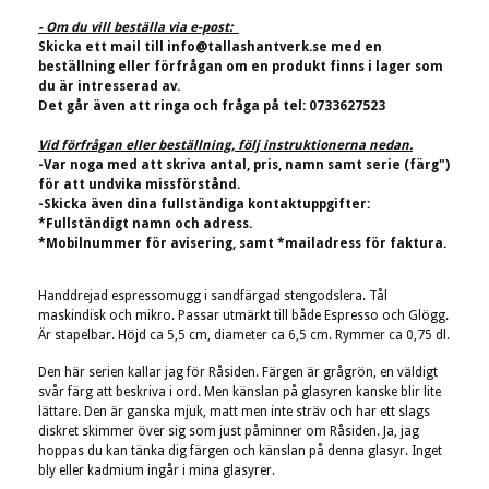
- Om du vill beställa via e-post:
Skicka ett mail till
info@tallashantverk.se
med en
beställning eller förfrågan om en produkt finns i lager som
du är intresserad av.
Det går även att ringa och fråga på tel: 0733627523
Vid förfrågan eller beställning, följ instruktionerna nedan.
-Var noga med att skriva antal, pris, namn samt serie (färg")
för att undvika missförstånd.
-Skicka även dina fullständiga kontaktuppgifter:
*Fullständigt namn och adress.
*Mobilnummer för avisering, samt *mailadress för faktura.
Handdrejad espressomugg i sandfärgad stengodslera. Tål
maskindisk och mikro. Passar utmärkt till både Espresso och Glögg.
Är stapelbar. Höjd ca 5,5 cm, diameter ca 6,5 cm. Rymmer ca 0,75 dl.
Den här serien kallar jag för Råsiden. Färgen är grågrön, en väldigt
svår färg att beskriva i ord. Men känslan på glasyren kanske blir lite
lättare. Den är ganska mjuk, matt men inte sträv och har ett slags
diskret skimmer över sig som just påminner om Råsiden. Ja, jag
hoppas du kan tänka dig färgen och känslan på denna glasyr. Inget
bly eller kadmium ingår i mina glasyrer.