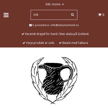
Inkl. moms
▾
0
E-postadress:
info@tallashantverk.se
Keramik drejad för hand i liten skala på Gotland.
Varje produkt är unik.
Betala med Faktura