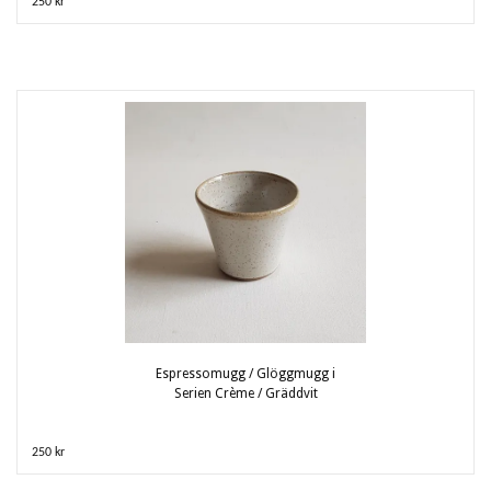
250 kr
Espressomugg / Glöggmugg i
Serien Crème / Gräddvit
250 kr