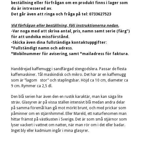
beställning eller förfrågan om en produkt finns i lager som
du är intresserad av.
Det går även att ringa och fråga på tel: 0733627523
Vid förfrågan eller beställning, följ instruktionerna nedan.
-Var noga med att skriva antal, pris, namn samt serie (färg")
för att undvika missförstånd.
-Skicka även dina fullständiga kontaktuppgifter:
*Fullständigt namn och adress.
*Mobilnummer för avisering, samt *mailadress för faktura.
Handdrejad kaffemugg i sandfärgad stengodslera. Passar de flesta
kaffemaskiner. Tål maskindisk och mikro. Det här är en kaffemugg
som är ”lagom stor” och staplingsbar. Höjd ca 10 cm, diameter ca
9 cm. Rymmer ca 2,5 dl.
Den blå serien har även den en rustik karaktär, man kan säga lite
sträv. Glasyren är på vissa ställen intensivt blå medan andra delar
på samma föremål kan gå mot mörkt brunt, och med prickar som
påminner om en stjärnhimmel. Eller Mareld, ett naturfenomen man
hittar främst på västkusten i Sverige. Det är som små stjärnor som
lyser vackert i vattnet om natten, när man rör om i det eller badar.
Inget bly eller kadmium ingår i mina glasyrer.