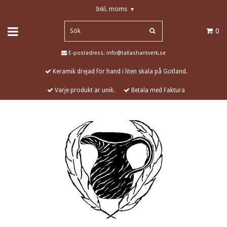
Inkl. moms
▾
0
E-postadress:
info@tallashantverk.se
Keramik drejad för hand i liten skala på Gotland.
Varje produkt är unik.
Betala med Faktura