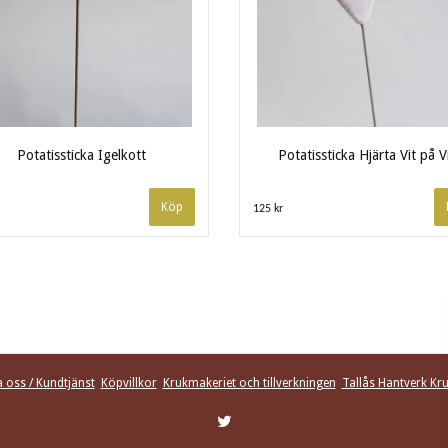
Potatissticka Igelkott
Potatissticka Hjärta Vit på V
125 kr
 oss / Kundtjänst
Köpvillkor
Krukmakeriet och tillverkningen
Tallås Hantverk Kr