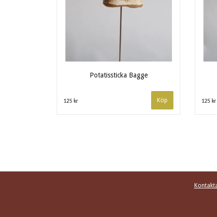
Potatissticka Bagge
125 kr
125 kr
Kontakta