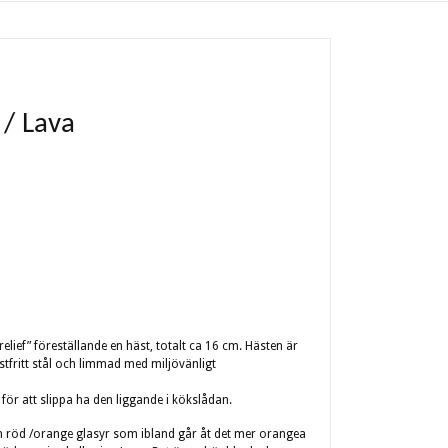
 / Lava
elief” föreställande en häst, totalt ca 16 cm. Hästen är
ostfritt stål och limmad med miljövänligt
 för att slippa ha den liggande i kökslådan.
en röd /orange glasyr som ibland går åt det mer orangea