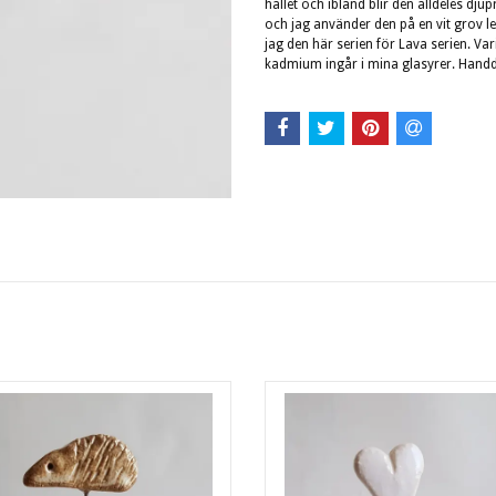
hållet och ibland blir den alldeles dju
och jag använder den på en vit grov le
jag den här serien för Lava serien. Var
kadmium ingår i mina glasyrer. Handd