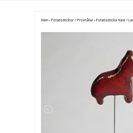
Hem
›
Potatisstickor / Provnålar
›
Potatissticka Häst / L