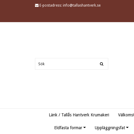
E-postadress:
info@tallashantverk.se
Länk / Tallås Hantverk Krumakeri
Välkomst
Eldfasta formar
Uppläggningsfat