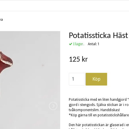
ava
Potatissticka Häst
I lager.
Antal:
1
125 kr
Potatissticka med en liten handgjord ”r
gjord i stengods. Själva stickan är i r
tvåkomponentslim. Handdiskas!
*Köp gärna till en potatisstickshållare
Den här potatisstickan är glaserad i 