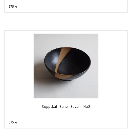
375 kr
Soppskål i Serien Savann No2
375 kr