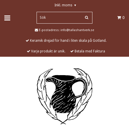
Inkl. moms
▾
0
E-postadress:
info@tallashantverk.se
Keramik drejad för hand i liten skala på Gotland.
Varje produkt är unik.
Betala med Faktura