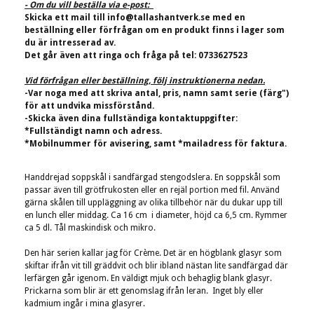
- Om du vill beställa via e-post:
Skicka ett mail till
info@tallashantverk.se
med en
beställning eller förfrågan om en produkt finns i lager som
du är intresserad av.
Det går även att ringa och fråga på tel: 0733627523
Vid förfrågan eller beställning, följ instruktionerna nedan.
-Var noga med att skriva antal, pris, namn samt serie (färg")
för att undvika missförstånd.
-Skicka även dina fullständiga kontaktuppgifter:
*Fullständigt namn och adress.
*Mobilnummer för avisering, samt *mailadress för faktura.
Handdrejad soppskål i sandfärgad stengodslera. En soppskål som
passar även till grötfrukosten eller en rejäl portion med fil. Använd
gärna skålen till uppläggning av olika tillbehör när du dukar upp till
en lunch eller middag. Ca 16 cm i diameter, höjd ca 6,5 cm. Rymmer
ca 5 dl.
Tål maskindisk och mikro.
Den här serien kallar jag för Crème. Det är en högblank glasyr som
skiftar ifrån vit till gräddvit och blir ibland nästan lite sandfärgad där
lerfärgen går igenom. En väldigt mjuk och behaglig blank glasyr.
Prickarna som blir är ett genomslag ifrån leran. Inget bly eller
kadmium ingår i mina glasyrer.