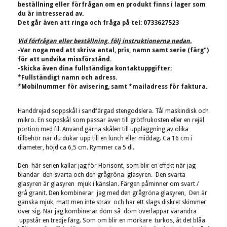
beställning eller förfrågan om en produkt finns i lager som
du är intresserad av.
Det går även att ringa och fråga på tel: 0733627523
Vid förfrågan eller beställning, följ instruktionerna nedan.
-Var noga med att skriva antal, pris, namn samt serie (färg")
för att undvika missförstånd.
-Skicka även dina fullständiga kontaktuppgifter:
*Fullständigt namn och adress.
*Mobilnummer för avisering, samt *mailadress för faktura.
Handdrejad soppskål i sandfärgad stengodslera. Tål maskindisk och
mikro. En soppskål som passar även till grötfrukosten eller en rejäl
portion med fil. Använd gärna skålen till uppläggning av olika
tillbehör när du dukar upp till en lunch eller middag. Ca 16 cm i
diameter, höjd ca 6,5 cm. Rymmer ca 5 dl.
Den här serien kallar jag för Horisont, som blir en effekt när jag
blandar den svarta och den grågröna glasyren. Den svarta
glasyren är glasyren mjuk i känslan. Färgen påminner om svart /
grå granit. Den kombinerar jag med den grågröna glasyren, Den är
ganska mjuk, matt men inte sträv och har ett slags diskret skimmer
över sig. När jag kombinerar dom så dom överlappar varandra
uppstår en tredje färg. Som om blir en mörkare turkos, åt det blåa