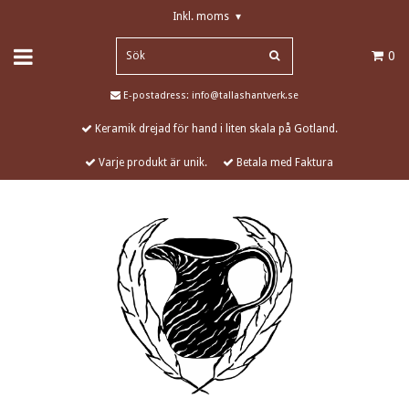
Inkl. moms
▾
0
E-postadress:
info@tallashantverk.se
Keramik drejad för hand i liten skala på Gotland.
Varje produkt är unik.
Betala med Faktura