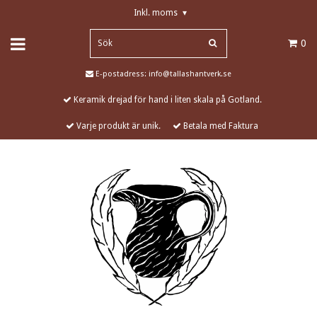
Inkl. moms
▾
0
E-postadress:
info@tallashantverk.se
Keramik drejad för hand i liten skala på Gotland.
Varje produkt är unik.
Betala med Faktura