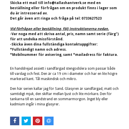
Skicka ett mail till
info@tallashantverk.se
med en
beställning eller förfrågan om en produkt finns i lager som
du är intresserad av.
Det går även att ringa och fråga på tel: 0733627523
Vid förfrågan eller beställning, följ instruktionerna nedan.
-Var noga med att skriva antal, pris, namn samt serie (färg")
för att undvika missförstånd.
-Skicka även dina fullständiga kontaktuppgifter:
*Fullständigt namn och adress.
*Mobilnummer för avisering, samt *mailadress för faktura.
En handdrejad assiett i sandfärgad stengodslera som passar både
till vardag och fest. Den är ca 19 cm i diameter och har en lite högre
markerad kant. Tål maskindisk och mikro.
Den här serien kallar jag för Sand. Glasyren är sandfärgad, matt och
samtidigt mjuk, den skiftar mellan ljust och lite mörkare. Den för
tankarna till en sandstrand en sommarmorgon. Inget bly eller
kadmium ingår i mina glasyrer.