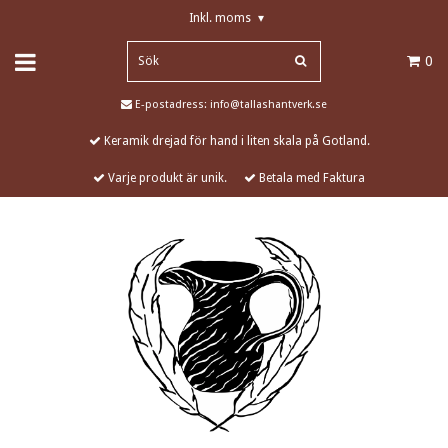
Inkl. moms
▾
0
E-postadress:
info@tallashantverk.se
Keramik drejad för hand i liten skala på Gotland.
Varje produkt är unik.
Betala med Faktura