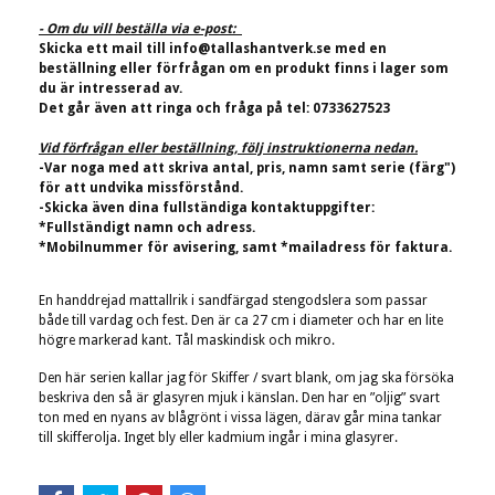
- Om du vill beställa via e-post:
Skicka ett mail till
info@tallashantverk.se
med en
beställning eller förfrågan om en produkt finns i lager som
du är intresserad av.
Det går även att ringa och fråga på tel: 0733627523
Vid förfrågan eller beställning, följ instruktionerna nedan.
-Var noga med att skriva antal, pris, namn samt serie (färg")
för att undvika missförstånd.
-Skicka även dina fullständiga kontaktuppgifter:
*Fullständigt namn och adress.
*Mobilnummer för avisering, samt *mailadress för faktura.
En handdrejad mattallrik i sandfärgad stengodslera som passar
både till vardag och fest. Den är ca 27 cm i diameter och har en lite
högre markerad kant. Tål maskindisk och mikro.
Den här serien kallar jag för Skiffer / svart blank, om jag ska försöka
beskriva den så är glasyren mjuk i känslan. Den har en ”oljig” svart
ton med en nyans av blågrönt i vissa lägen, därav går mina tankar
till skifferolja. Inget bly eller kadmium ingår i mina glasyrer.