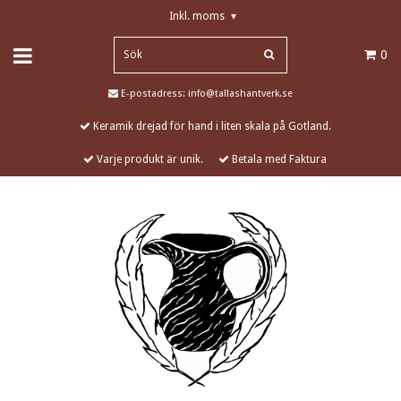
Inkl. moms
▾
0
E-postadress:
info@tallashantverk.se
Keramik drejad för hand i liten skala på Gotland.
Varje produkt är unik.
Betala med Faktura