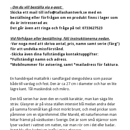
- Om du vill beställa via e-post:
Skicka ett mail till
info@tallashantverk.se
med en
beställning eller förfrågan om en produkt finns i lager som
du är intresserad av.
Det går även att ringa och fråga på tel: 0733627523
Vid förfrågan eller beställning, följ instruktionerna nedan.
-Var noga med att skriva antal, pris, namn samt serie (färg")
för att undvika missförstånd.
-Skicka även dina fullständiga kontaktuppgifter:
*Fullständigt namn och adress.
*Mobilnummer för avisering, samt *mailadress för faktura.
En handdrejad mattallrik i sandfärgad stengodslera som passar
både till vardag och fest. Den är ca 27 cm i diameter och har en lite
lägre kant. Tål maskindisk och mikro.
Den blå serien har även den en rustik karaktär, man kan säga lite
sträv. Glasyren är på vissa ställen intensivt blå medan andra delar
på samma föremål kan gå mot mörkt brunt, och med prickar som
påminner om en stjärnhimmel. Eller Mareld, ett naturfenomen man
hittar främst på västkusten i Sverige. Det är som små stjärnor som
lyser vackert i vattnet om natten, när man rör om i det eller badar.