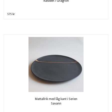
Råsiden / Grågrön
575 kr
Mattallrik med låg kant i Serien
Savann