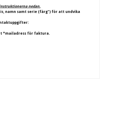
j instruktionerna nedan.
ris, namn samt serie (färg") för att undvika
ntaktuppgifter:
t *mailadress för faktura.