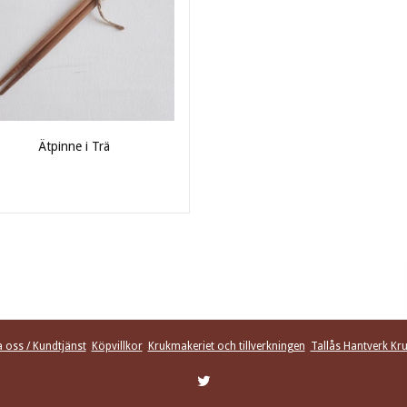
Ätpinne i Trä
 oss / Kundtjänst
Köpvillkor
Krukmakeriet och tillverkningen
Tallås Hantverk Kr