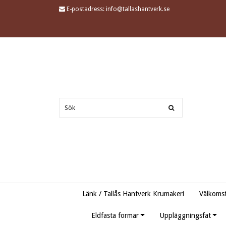
E-postadress:
info@tallashantverk.se
Länk / Tallås Hantverk Krumakeri
Välkomst
Eldfasta formar
Uppläggningsfat