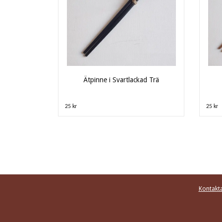
Ätpinne i Svartlackad Trä
25 kr
25 kr
Kontakta