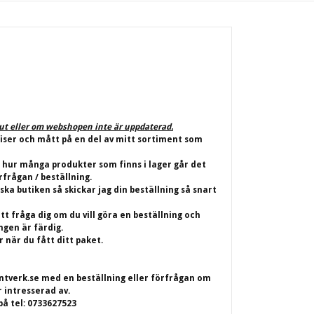
lut eller om webshopen inte är uppdaterad.
riser och mått på en del av mitt sortiment som
 hur många produkter som finns i lager går det
rfrågan / beställning.
iska butiken så skickar jag din beställning så snart
t fråga dig om du vill göra en beställning och
ingen är färdig.
 när du fått ditt paket.
ntverk.se
med en beställning eller förfrågan om
r intresserad av.
på tel: 0733627523