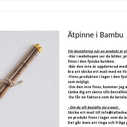
Ätpinne i Bambu
För beställning när en produkt är s
-Här i webshopen ser du bilder, p
finns i den fysiska butiken.
-När den inte är uppdaterad med
bra att skicka ett mail med en fö
-Finns produkten i lager i den fys
som möjligt.
-Om den inte finns, kommer jag at
tänka dig att vänta tills beställn
-Du får en faktura som du betalar
- Om du vill beställa via e-post:
Skicka ett mail till
info@tallasha
en produkt finns i lager som du ä
Det går även att ringa och fråga 