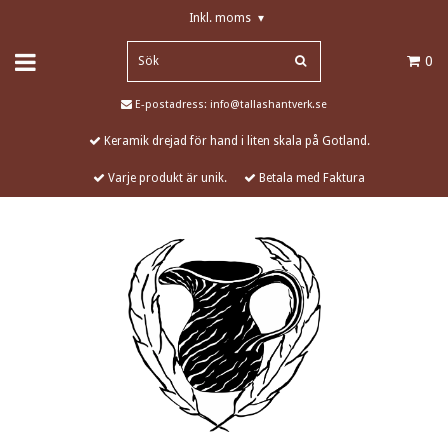
Inkl. moms
▾
0
E-postadress:
info@tallashantverk.se
Keramik drejad för hand i liten skala på Gotland.
Varje produkt är unik.
Betala med Faktura