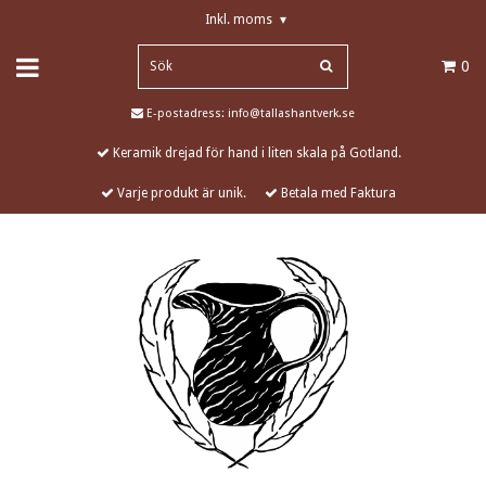
Inkl. moms
▾
0
E-postadress:
info@tallashantverk.se
Keramik drejad för hand i liten skala på Gotland.
Varje produkt är unik.
Betala med Faktura