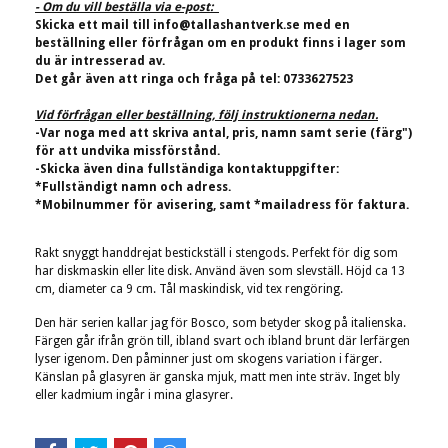
- Om du vill beställa via e-post:
Skicka ett mail till
info@tallashantverk.se
med en
beställning eller förfrågan om en produkt finns i lager som
du är intresserad av.
Det går även att ringa och fråga på tel: 0733627523
Vid förfrågan eller beställning, följ instruktionerna nedan.
-Var noga med att skriva antal, pris, namn samt serie (färg")
för att undvika missförstånd.
-Skicka även dina fullständiga kontaktuppgifter:
*Fullständigt namn och adress.
*Mobilnummer för avisering, samt *mailadress för faktura.
Rakt snyggt handdrejat bestickställ i stengods. Perfekt för dig som
har diskmaskin eller lite disk. Använd även som slevställ.
Höjd ca 13
cm, diameter ca 9 cm.
Tål maskindisk, vid tex rengöring.
Den här serien kallar jag för Bosco, som betyder skog på italienska.
Färgen går ifrån grön till, ibland svart och ibland brunt där lerfärgen
lyser igenom. Den påminner just om skogens variation i färger.
Känslan på glasyren är ganska mjuk, matt men inte sträv. Inget bly
eller kadmium ingår i mina glasyrer.