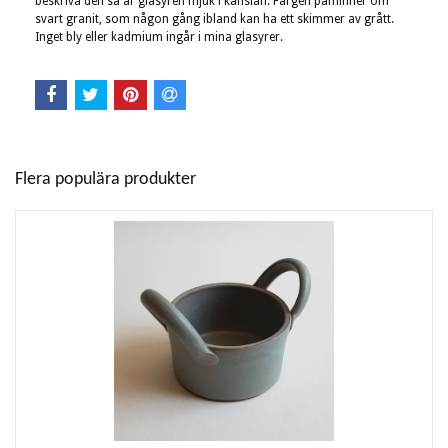
beskriva den så är glasyren mjuk i känslan. Färgen påminner om
svart granit, som någon gång ibland kan ha ett skimmer av grått.
Inget bly eller kadmium ingår i mina glasyrer.
Flera populära produkter