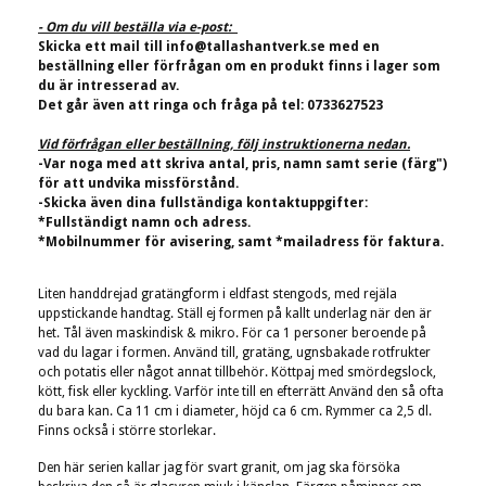
- Om du vill beställa via e-post:
Skicka ett mail till
info@tallashantverk.se
med en
beställning eller förfrågan om en produkt finns i lager som
du är intresserad av.
Det går även att ringa och fråga på tel: 0733627523
Vid förfrågan eller beställning, följ instruktionerna nedan.
-Var noga med att skriva antal, pris, namn samt serie (färg")
för att undvika missförstånd.
-Skicka även dina fullständiga kontaktuppgifter:
*Fullständigt namn och adress.
*Mobilnummer för avisering, samt *mailadress för faktura.
Liten handdrejad gratängform i eldfast stengods, med rejäla
uppstickande handtag. Ställ ej formen på kallt underlag när den är
het. Tål även maskindisk & mikro. För ca 1 personer beroende på
vad du lagar i formen. Använd till, gratäng, ugnsbakade rotfrukter
och potatis eller något annat tillbehör. Köttpaj med smördegslock,
kött, fisk eller kyckling. Varför inte till en efterrätt Använd den så ofta
du bara kan. Ca 11 cm i diameter, höjd ca 6 cm. Rymmer ca 2,5 dl.
Finns också i större storlekar.
Den här serien kallar jag för svart granit, om jag ska försöka