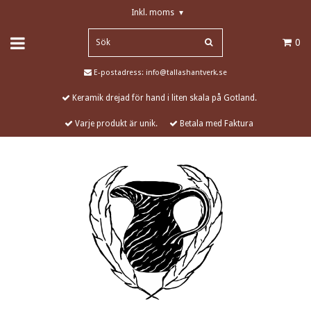
Inkl. moms
▾
0
E-postadress:
info@tallashantverk.se
Keramik drejad för hand i liten skala på Gotland.
Varje produkt är unik.
Betala med Faktura