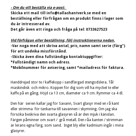
- Om du vill beställa via e-post:
Skicka ett mail till
info@tallashantverk.se
med en
beställning eller förfrågan om en produkt finns i lager som
du är intresserad av.
Det går även att ringa och fråga på tel: 0733627523
Vid förfrågan eller beställning, följ instruktionerna nedan.
-Var noga med att skriva antal, pris, namn samt serie (färg")
för att undvika missförstånd.
-Skicka även dina fullständiga kontaktuppgifter:
*Fullständigt namn och adress.
*Mobilnummer för avisering, samt *mailadress för faktura.
Handdrejad stor te / kaffekopp i sandfärgad stengodslera. Tål
maskindisk och mikro. Koppen för dig som vill ha mycket te eller
kaffe på en gång. Höjd ca 13 cm, diameter ca 9 cm. Rymmer ca 4 dl.
Den här serien kallar jag för Savann, Svart glasyr med en rå kant
eller strimma för tankarna till savannen i skymning. Om jag ska
försöka beskriva den svarta glasyren så är den mjuk i känslan.
Färgen påminner om svart / grå metall. Den råa kanten / strimman
är lerans egna färg, som sand. Inget bly eller kadmium ingår i mina
glasyrer.