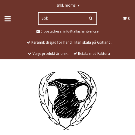
Inkl. moms
▾
0
E-postadress:
info@tallashantverk.se
Keramik drejad för hand i liten skala på Gotland.
Varje produkt är unik.
Betala med Faktura