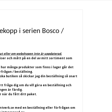
ekopp i serien Bosco /
lut eller om webshopen inte är uppdaterad.
riser och mått på en del av mitt sortiment som
 hur många produkter som finns i lager går det
rfrågan / beställning.
iska butiken så skickar jag din beställning så snart
t fråga dig om du vill göra en beställning och
ingen är färdig.
 när du fått ditt paket.
ntverk.se
med en beställning eller förfrågan om