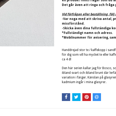
en produkt finns i lager som du ä
Det går även att ringa och fråga 
Vid förfrågan eller beställning, föl
-Var noga med att skriva antal, p
missförstånd.
-Skicka även dina fullständiga ko
*Fullständigt namn och adress.
*Mobilnummer för avisering, sam
Handdrejad stor te / kaffekopp i san
för dig som vill ha mycket te eller k
ca 4 dl
Den här serien kallar jag för Bosco, so
ibland svart och ibland brunt där ler
variation i färger. Känslan på glasyren
kadmium ingår i mina glasyrer.