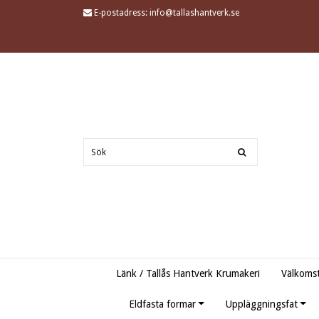
E-postadress:
info@tallashantverk.se
Länk / Tallås Hantverk Krumakeri
Välkomst
Eldfasta formar
Uppläggningsfat