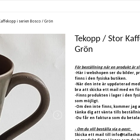
Kaffekopp i serien Bosco / Grön
Tekopp / Stor Kaff
Grön
För beställning när en produkt är s
-Här i webshopen ser du bilder, p
finns i den fysiska butiken.
-När den inte är uppdaterad med
bra att skicka ett mail med en fö
-Finns produkten i lager i den fys
som möjligt.
-Om den inte finns, kommer jag at
tänka dig att vänta tills beställn
-Du får en faktura som du betalar
- Om du vill beställa via e-post:
Skicka ett mail till
info@tallasha