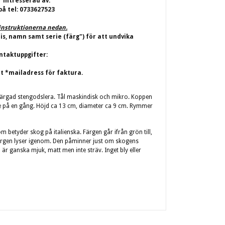
r intresserad av.
på tel: 0733627523
j instruktionerna nedan.
ris, namn samt serie (färg") för att undvika
ntaktuppgifter:
t *mailadress för faktura.
dfärgad stengodslera. Tål maskindisk och mikro. Koppen
affe på en gång. Höjd ca 13 cm, diameter ca 9 cm. Rymmer
m betyder skog på italienska. Färgen går ifrån grön till,
färgen lyser igenom. Den påminner just om skogens
 är ganska mjuk, matt men inte sträv. Inget bly eller