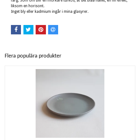
färg. Som om blir en mörkare turkos, åt det blåa hållet, en fin effekt,
liksom en horisont.
Inget bly eller kadmium ingår i mina glasyrer.
Flera populära produkter