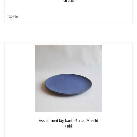
Granit
325 kr
Assiett med låg kant i Serien Mareld
/ Blå