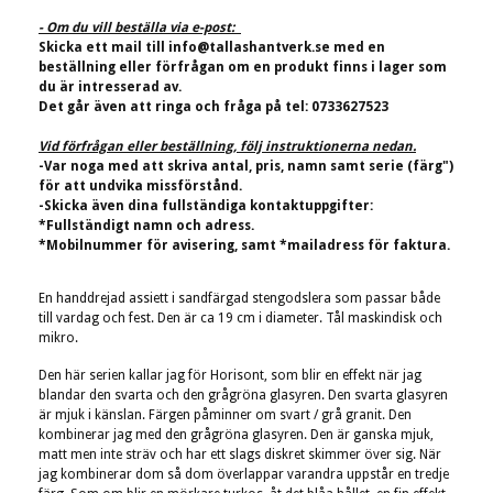
- Om du vill beställa via e-post:
Skicka ett mail till
info@tallashantverk.se
med en
beställning eller förfrågan om en produkt finns i lager som
du är intresserad av.
Det går även att ringa och fråga på tel: 0733627523
Vid förfrågan eller beställning, följ instruktionerna nedan.
-Var noga med att skriva antal, pris, namn samt serie (färg")
för att undvika missförstånd.
-Skicka även dina fullständiga kontaktuppgifter:
*Fullständigt namn och adress.
*Mobilnummer för avisering, samt *mailadress för faktura.
En handdrejad assiett i sandfärgad stengodslera som passar både
till vardag och fest. Den är ca 19 cm i diameter. Tål maskindisk och
mikro.
Den här serien kallar jag för Horisont, som blir en effekt när jag
blandar den svarta och den grågröna glasyren. Den svarta glasyren
är mjuk i känslan. Färgen påminner om svart / grå granit. Den
kombinerar jag med den grågröna glasyren. Den är ganska mjuk,
matt men inte sträv och har ett slags diskret skimmer över sig. När
jag kombinerar dom så dom överlappar varandra uppstår en tredje