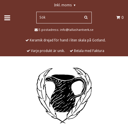
Inkl. moms
▾
0
E-postadress:
info@tallashantverk.se
Keramik drejad för hand i liten skala på Gotland.
Varje produkt är unik.
Betala med Faktura