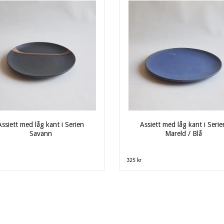
Assiett med låg kant i Serien
Assiett med låg kant i Serie
Savann
Mareld / Blå
325 kr