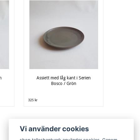
n
Assiett med låg kant i Serien
Bosco / Grön
325 kr
Vi använder cookies
shop.tallashantverk använder cookies. Genom