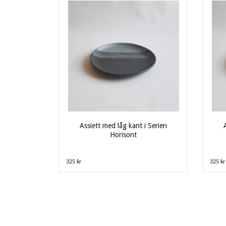
Assiett med låg kant i Serien
Horisont
325 kr
325 kr