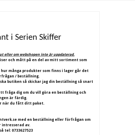
nt i Serien Skiffer
lut eller om webshopen inte är uppdaterad.
riser och mått på en del av mitt sortiment som
 hur många produkter som finns i lager går det
rfrågan / beställning.
iska butiken så skickar jag din beställning så snart
t fråga dig om du vill göra en beställning och
ingen är färdig.
 när du fått ditt paket.
ntverk.se
med en beställning eller förfrågan om
r intresserad av.
på tel: 0733627523