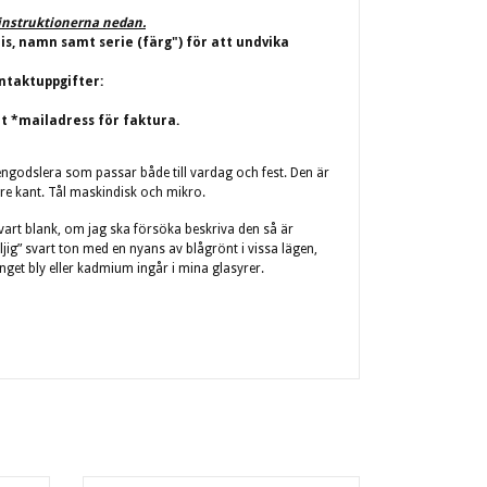
j instruktionerna nedan.
ris, namn samt serie (färg") för att undvika
ntaktuppgifter:
t *mailadress för faktura.
engodslera som passar både till vardag och fest. Den är
gre kant. Tål maskindisk och mikro.
 svart blank, om jag ska försöka beskriva den så är
ljig” svart ton med en nyans av blågrönt i vissa lägen,
 Inget bly eller kadmium ingår i mina glasyrer.