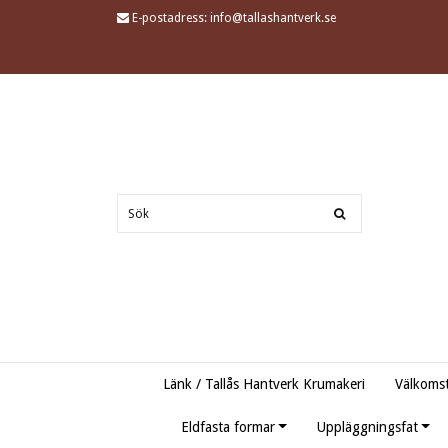
E-postadress:
info@tallashantverk.se
Länk / Tallås Hantverk Krumakeri
Välkomst
Eldfasta formar
Uppläggningsfat