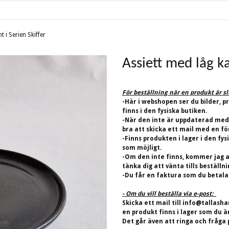
t i Serien Skiffer
Assiett med låg ka
För beställning när en produkt är s
-Här i webshopen ser du bilder, p
finns i den fysiska butiken.
-När den inte är uppdaterad med
bra att skicka ett mail med en fö
-Finns produkten i lager i den fys
som möjligt.
-Om den inte finns, kommer jag at
tänka dig att vänta tills beställn
-Du får en faktura som du betalar
- Om du vill beställa via e-post:
Skicka ett mail till
info@tallasha
en produkt finns i lager som du ä
Det går även att ringa och fråga 