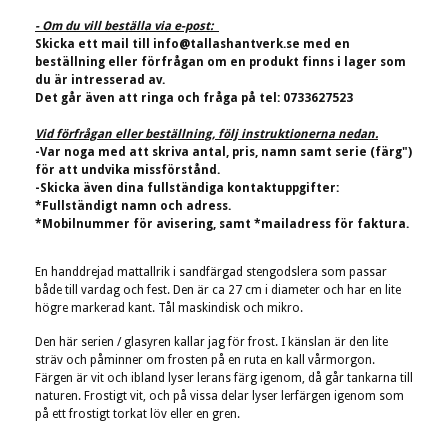
- Om du vill beställa via e-post:
Skicka ett mail till
info@tallashantverk.se
med en
beställning eller förfrågan om en produkt finns i lager som
du är intresserad av.
Det går även att ringa och fråga på tel: 0733627523
Vid förfrågan eller beställning, följ instruktionerna nedan.
-Var noga med att skriva antal, pris, namn samt serie (färg")
för att undvika missförstånd.
-Skicka även dina fullständiga kontaktuppgifter:
*Fullständigt namn och adress.
*Mobilnummer för avisering, samt *mailadress för faktura.
En handdrejad mattallrik i sandfärgad stengodslera som passar
både till vardag och fest. Den är ca 27 cm i diameter och har en lite
högre markerad kant. Tål maskindisk och mikro.
Den här serien / glasyren kallar jag för frost. I känslan är den lite
sträv och påminner om frosten på en ruta en kall vårmorgon.
Färgen är vit och ibland lyser lerans färg igenom, då går tankarna till
naturen. Frostigt vit, och på vissa delar lyser lerfärgen igenom som
på ett frostigt torkat löv eller en gren.