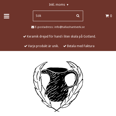
Inkl. moms
▾
0
E-postadress:
info@tallashantverk.se
Keramik drejad för hand i liten skala på Gotland.
Varje produkt är unik.
Betala med Faktura