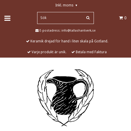
Inkl. moms
▾
0
E-postadress:
info@tallashantverk.se
Keramik drejad för hand i liten skala på Gotland.
Varje produkt är unik.
Betala med Faktura