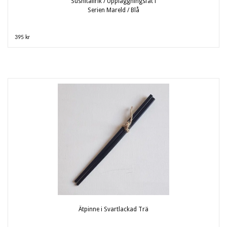
Sushitallrik / Uppläggningsfat i
Serien Mareld / Blå
395 kr
Ätpinne i Svartlackad Trä