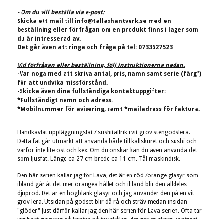
- Om du vill beställa via e-post:
Skicka ett mail till
info@tallashantverk.se
med en
beställning eller förfrågan om en produkt finns i lager som
du är intresserad av.
Det går även att ringa och fråga på tel: 0733627523
Vid förfrågan eller beställning, följ instruktionerna nedan.
-Var noga med att skriva antal, pris, namn samt serie (färg")
för att undvika missförstånd.
-Skicka även dina fullständiga kontaktuppgifter:
*Fullständigt namn och adress.
*Mobilnummer för avisering, samt *mailadress för faktura.
Handkavlat uppläggningsfat / sushitallrik i vit grov stengodslera.
Detta fat går utmärkt att använda både till kallskuret och sushi och
varför inte lite ost och kex. Om du önskar kan du även använda det
som ljusfat. Längd ca 27 cm bredd ca 11 cm. Tål maskindisk.
Den här serien kallar jag för Lava, det är en röd /orange glasyr som
ibland går åt det mer orangea hållet och ibland blir den alldeles
djupröd. Det är en högblank glasyr och jag använder den på en vit
grov lera. Utsidan på godset blir då rå och sträv medan insidan
"glöder" Just därför kallar jag den här serien för Lava serien. Ofta tar