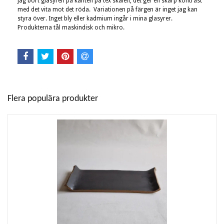
jag bort glasyren på kanten på tex skålen, det ger en skarp kontrast
med det vita mot det röda. Variationen på färgen är inget jag kan
styra över. Inget bly eller kadmium ingår i mina glasyrer.
Produkterna tål maskindisk och mikro.
Flera populära produkter