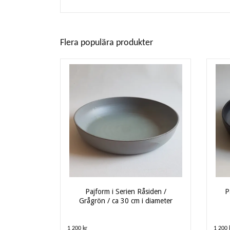
Flera populära produkter
Pajform i Serien Råsiden /
P
Grågrön / ca 30 cm i diameter
1 200 kr
1 200 