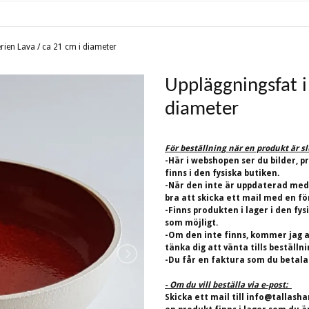
rien Lava / ca 21 cm i diameter
Uppläggningsfat i
diameter
För beställning när en produkt är s
-Här i webshopen ser du bilder, p
finns i den fysiska butiken.
-När den inte är uppdaterad med
bra att skicka ett mail med en fö
-Finns produkten i lager i den fys
som möjligt.
-Om den inte finns, kommer jag at
tänka dig att vänta tills beställn
-Du får en faktura som du betalar
- Om du vill beställa via e-post:
Skicka ett mail till
info@tallasha