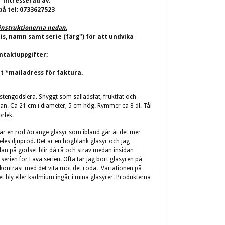
r intresserad av.
på tel: 0733627523
j instruktionerna nedan.
ris, namn samt serie (färg") för att undvika
ntaktuppgifter:
t *mailadress för faktura.
 stengodslera. Snyggt som salladsfat, fruktfat och
an. Ca 21 cm i diameter, 5 cm hög. Rymmer ca 8 dl. Tål
orlek.
t är en röd /orange glasyr som ibland går åt det mer
deles djupröd. Det är en högblank glasyr och jag
idan på godset blir då rå och sträv medan insidan
 serien för Lava serien. Ofta tar jag bort glasyren på
p kontrast med det vita mot det röda. Variationen på
get bly eller kadmium ingår i mina glasyrer. Produkterna