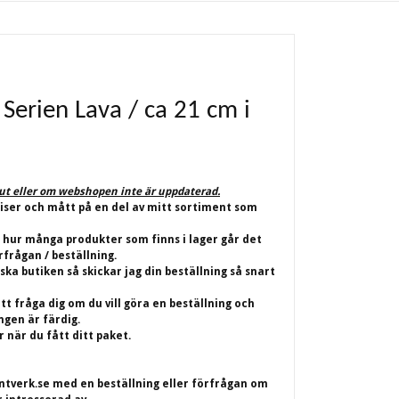
 Serien Lava / ca 21 cm i
lut eller om webshopen inte är uppdaterad.
riser och mått på en del av mitt sortiment som
 hur många produkter som finns i lager går det
rfrågan / beställning.
iska butiken så skickar jag din beställning så snart
t fråga dig om du vill göra en beställning och
ingen är färdig.
 när du fått ditt paket.
ntverk.se
med en beställning eller förfrågan om