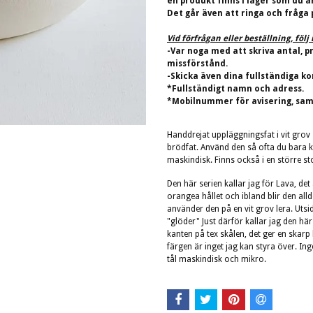
en produkt finns i lager som du ä
Det går även att ringa och fråga 
Vid förfrågan eller beställning, föl
-Var noga med att skriva antal, p
missförstånd.
-Skicka även dina fullständiga ko
*Fullständigt namn och adress.
*Mobilnummer för avisering, sam
Handdrejat uppläggningsfat i vit grov
brödfat. Använd den så ofta du bara k
maskindisk. Finns också i en större st
Den här serien kallar jag för Lava, de
orangea hållet och ibland blir den all
använder den på en vit grov lera. Uts
"glöder" Just därför kallar jag den här
kanten på tex skålen, det ger en skar
färgen är inget jag kan styra över. In
tål maskindisk och mikro.