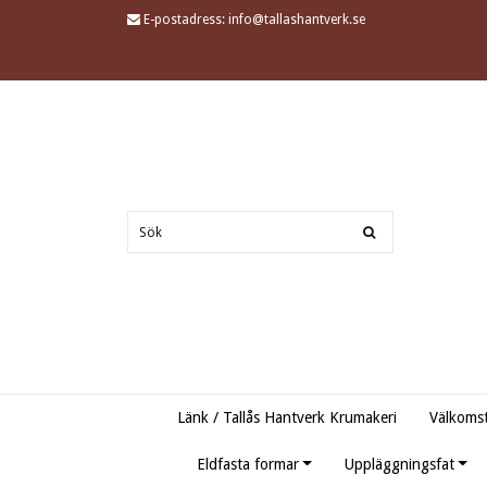
E-postadress:
info@tallashantverk.se
Länk / Tallås Hantverk Krumakeri
Välkomst
Eldfasta formar
Uppläggningsfat