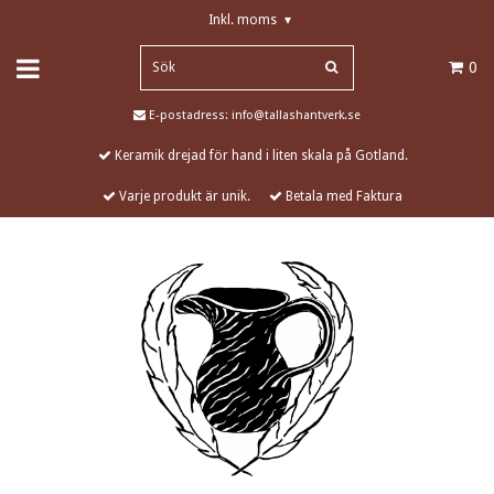
Inkl. moms
▾
0
E-postadress:
info@tallashantverk.se
Keramik drejad för hand i liten skala på Gotland.
Varje produkt är unik.
Betala med Faktura