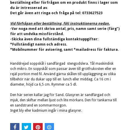
beställning eller förfrågan om en produkt finns i lager som
du är intresserad av.
Det går även att ringa och fråga på tel: 0733627523
Vid förfrågan eller beställning, följ instruktionerna nedan.
-Var noga med att skriva antal, pris, namn samt serie (färg")
för att undvika missförstånd.
-Skicka även dina fullständiga kontaktuppgifter:
*Fullständigt namn och adress.
*Mobilnummer för avisering, samt *mailadress för faktura.
Handdrejad soppskål i sandfärgad stengodslera. Tål maskindisk
och mikro. En soppskål som passar även till grötfrukosten eller en
rejäl portion med fil. Använd gärna skålen till uppläggning av olika
tillbehör när du dukar upp till en lunch eller middag. Ca 16 cm i
diameter, höjd ca 6,5 cm. Rymmer ca 5 dl.
Den här serien kallar jag för Sand. Glasyren är sandfärgad och
mjuk,
den skiftar mellan ljust och lite mörkare. Den för tankarna till
en sandstrand en sommarmorgon.
Inget bly eller kadmium ingår i mina glasyrer.